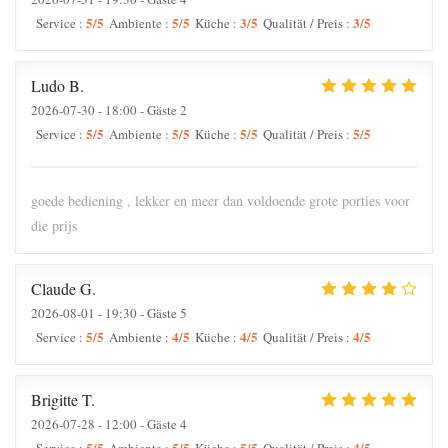
5
/5
5
/5
3
/5
3
/5
Service
:
Ambiente
:
Küche
:
Qualität / Preis
:
Ludo
B
2026-07-30
- 18:00 - Gäste 2
5
/5
5
/5
5
/5
5
/5
Service
:
Ambiente
:
Küche
:
Qualität / Preis
:
goede bediening , lekker en meer dan voldoende grote porties voor
die prijs
Claude
G
2026-08-01
- 19:30 - Gäste 5
5
/5
4
/5
4
/5
4
/5
Service
:
Ambiente
:
Küche
:
Qualität / Preis
:
Brigitte
T
2026-07-28
- 12:00 - Gäste 4
5
/5
5
/5
5
/5
4
/5