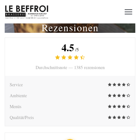
Rezensionen
4.5
/5
Durchschnittsnote —
1385 rezensionen
Service
Ambiente
Menüs
Qualität/Preis