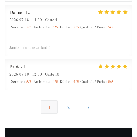
Damien
L
2026-07-18
- 14:30 - Gäste 4
5
/5
5
/5
5
/5
5
/5
Service
:
Ambiente
:
Küche
:
Qualität / Preis
:
Jambonneau excellent !
Patrick
H
2026-07-19
- 12:30 - Gäste 10
5
/5
4
/5
4
/5
5
/5
Service
:
Ambiente
:
Küche
:
Qualität / Preis
:
1
2
3