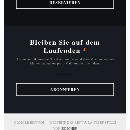
RESERVIEREN
Bleiben Sie auf dem
Laufenden
*
Abonnieren Sie unseren Newsletter, um personalisierte Mitteilungen und
Marketingangebote per E-Mail von uns zu erhalten.
ABONNIEREN
© 2026 LE BEFFROI — WEBSEITE DES RESTAURANTS ERSTELLT
((ÖFFNET EIN NEUES FENSTER))
VON
ZENCHEF