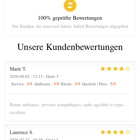
100% geprüfte Bewertungen
Nur Kunden, die reserviert hatten, haben Bewertungen abgegeben
Unsere Kundenbewertungen
Marie
T
2026-08-02
- 12:15 - Gäste 3
5
/5
5
/5
5
/5
5
/5
Service
:
Ambiente
:
Küche
:
Qualität / Preis
:
Bonne ambiance, serveurs sympathiques, cadre agréable et repas
excellent
Laurence
S
2026-07-31
- 19:30 - Gäste 4