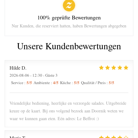
100% geprüfte Bewertungen
Nur Kunden, die reserviert hatten, haben Bewertungen abgegeben
Unsere Kundenbewertungen
Hilde
D
2026-08-06
- 12:30 - Gäste 3
5
/5
4
/5
5
/5
5
/5
Service
:
Ambiente
:
Küche
:
Qualität / Preis
:
Vriendelijke bediening, heerlijke en verzorgde salades. Uitgebreide
keuze op de kaart. Bij ons volgend bezoek aan Doornik weten we
waar wr kunnen gaan eten. Eén adres: Le Beffroi :)
Marie
T