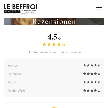
Rezensionen
4.5
/5
Durchschnittsnote —
1386 rezensionen
Service
Ambiente
Menüs
Qualität/Preis