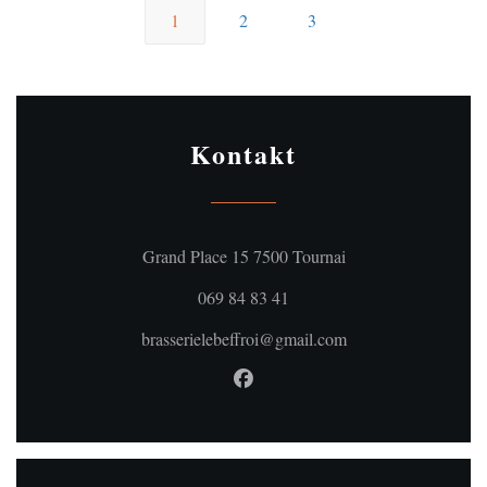
1
2
3
Kontakt
((öffnet ein neues Fe
Grand Place 15 7500 Tournai
069 84 83 41
brasserielebeffroi@gmail.com
Facebook ((öffnet ein neues Fe