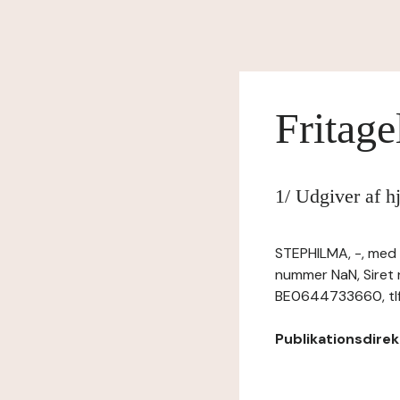
Fritage
1/ Udgiver af 
STEPHILMA, -, med e
nummer NaN, Siret
BE0644733660, tlf:
Publikationsdirekt