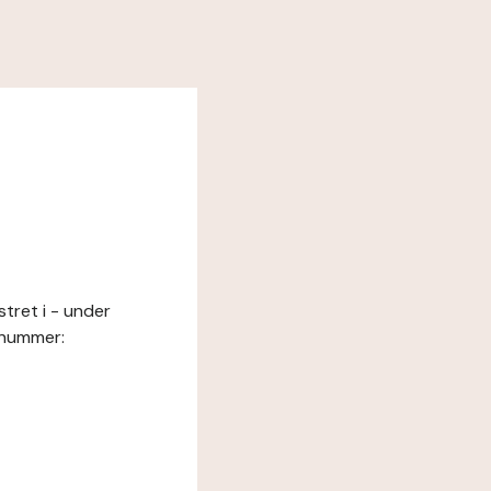
tret i - under
snummer: