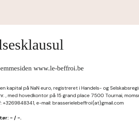
lsesklausul
hjemmesiden www.le-beffroi.be
n kapital på NaN euro, registreret i Handels- og Selskabsregis
 nr. , med hovedkontor på 15 grand place 7500 Tournai, mom
 +3269848341, e-mail: brasserielebeffroi{at}gmail.com
ør: - / -.