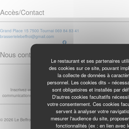
Accès/Contact
((ouvre une nouvelle fenêtre))
Grand Place 15 7500 Tournai
069 84 83 41
brasserielebeffroi@gmail.com
Facebook ((ouvre une nouvelle fen
Nous contacter
Le restaurant et ses partenaires util
des cookies sur ce site, pouvant imp
Réserver
la collecte de données à caractè
Newsletter
*
personnel. Les cookies dits « nécessa
sont obligatoires et installés par déf
Inscrivez-vous à notre lettre d'information pour recevoir des
communications personnalisées et des offres marketing par courriel.
D'autres cookies facultatifs nécessi
votre consentement. Ces cookies facul
servent à analyser votre navigatio
S'abonner
mesurer l'audience du site, propose
© 2026 Le Beffroi — Création de site internet restaurant avec
Zenchef
fonctionnalités (ex : en lien avec 
Mentions légales